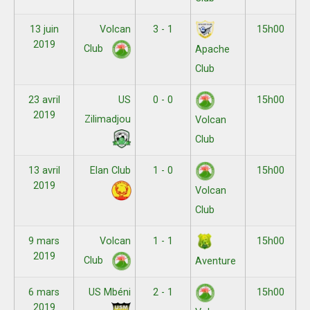
13 juin
Volcan
3 - 1
15h00
2019
Club
Apache
Club
23 avril
US
0 - 0
15h00
2019
Zilimadjou
Volcan
Club
13 avril
Elan Club
1 - 0
15h00
2019
Volcan
Club
9 mars
Volcan
1 - 1
15h00
2019
Club
Aventure
6 mars
US Mbéni
2 - 1
15h00
2019