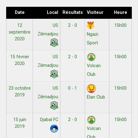
Date
Local
Résultats
Visiteur
Heure
12
US
2 - 0
15h00
septembre
Zilimadjou
Ngazi
2020
Sport
15 février
US
2 - 0
15h00
2020
Zilimadjou
Volcan
Club
23 octobre
US
0 - 1
15h00
2019
Zilimadjou
Elan Club
15 juin
Djabal FC
2 - 0
15h00
2019
Volcan
Club