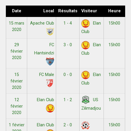
Date
Local
Résultats
Visiteur
Heure
15 mars
Apache Club
1 - 4
15h00
Elan
2020
Club
29
FC
3 - 0
15h00
Elan
février
Hantsindzi
Club
2020
15
FC Male
0 - 0
15h00
Elan
février
Club
2020
12
Elan Club
1 - 2
15h00
US
février
Zilimadjou
2020
1 février
Elan Club
2 - 0
15h00