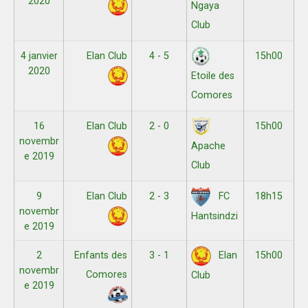
2020
Ngaya
Club
4 janvier
Elan Club
4 - 5
15h00
2020
Etoile des
Comores
16
Elan Club
2 - 0
15h00
novembr
Apache
e 2019
Club
9
Elan Club
2 - 3
18h15
FC
novembr
Hantsindzi
e 2019
2
Enfants des
3 - 1
15h00
Elan
novembr
Comores
Club
e 2019