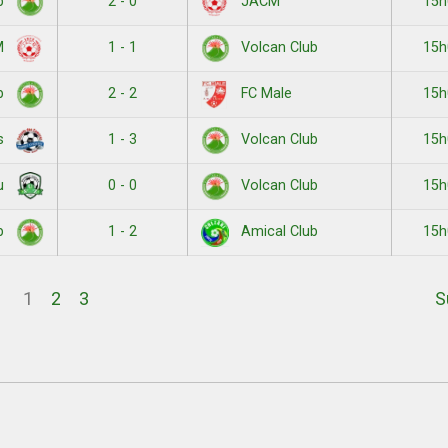
2 - 0
15h
ub
JACM
1 - 1
15h
M
Volcan Club
2 - 2
15h
ub
FC Male
1 - 3
15h
s
Volcan Club
0 - 0
15h
ou
Volcan Club
1 - 2
15h
ub
Amical Club
1
2
3
S