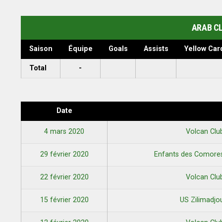
ARAB C
Saison
Équipe
Goals
Assists
Yellow Car
Total
-
Date
4 mars 2020
Volcan Cl
29 février 2020
Enfants des Comore
22 février 2020
Volcan Cl
15 février 2020
US Zilimadj