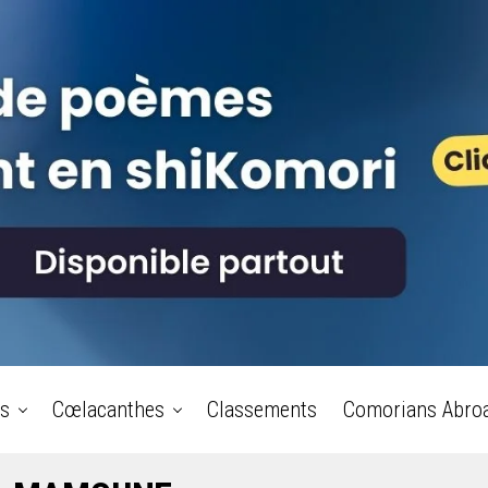
s
Cœlacanthes
Classements
Comorians Abro