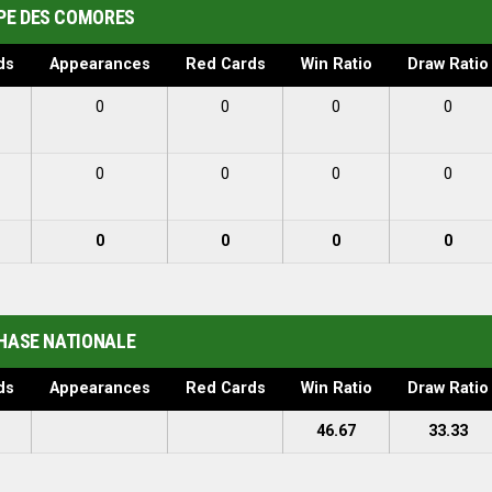
PE DES COMORES
ds
Appearances
Red Cards
Win Ratio
Draw Ratio
0
0
0
0
0
0
0
0
0
0
0
0
HASE NATIONALE
ds
Appearances
Red Cards
Win Ratio
Draw Ratio
46.67
33.33