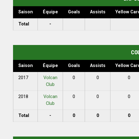
Saison
Équipe
Goals
Assists
Yellow Car
Total
-
COU
Saison
Équipe
Goals
Assists
Yellow Car
2017
Volcan
0
0
0
Club
2018
Volcan
0
0
0
Club
Total
-
0
0
0