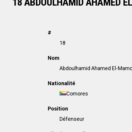
18
ABDOULHAMID AHAMED E
#
18
Nom
Abdoulhamid Ahamed El-Mam
Nationalité
Comores
Position
Défenseur