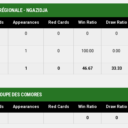
RÉGIONALE - NGAZIDJA
ds
Appearances
Red Cards
Win Ratio
Draw Ratio
0
0
0
0
1
0
100.00
0.00
1
0
46.67
33.33
OUPE DES COMORES
ds
Appearances
Red Cards
Win Ratio
Draw Ratio
0
0