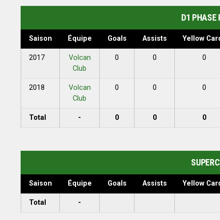
D1 PHASE 
Saison
Équipe
Goals
Assists
Yellow Car
2017
Volcan
0
0
0
Club
2018
Volcan
0
0
0
Club
Total
-
0
0
0
SUPERC
Saison
Équipe
Goals
Assists
Yellow Car
Total
-