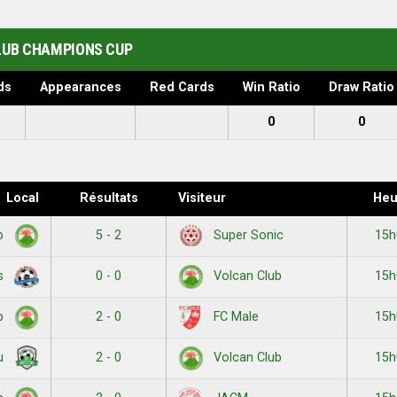
LUB CHAMPIONS CUP
ds
Appearances
Red Cards
Win Ratio
Draw Ratio
0
0
Local
Résultats
Visiteur
Heu
5 - 2
15h
ub
Super Sonic
0 - 0
15h
s
Volcan Club
2 - 0
15h
ub
FC Male
2 - 0
15h
ou
Volcan Club