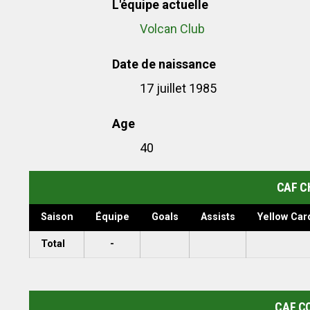
L'équipe actuelle
Volcan Club
Date de naissance
17 juillet 1985
Age
40
CAF C
Saison
Équipe
Goals
Assists
Yellow Car
Total
-
CAF C