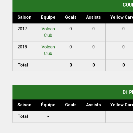
COU
Saison
Équipe
Goals
Assists
Yellow Car
2017
Volcan
0
0
0
Club
2018
Volcan
0
0
0
Club
Total
-
0
0
0
D1 P
Saison
Équipe
Goals
Assists
Yellow Car
Total
-