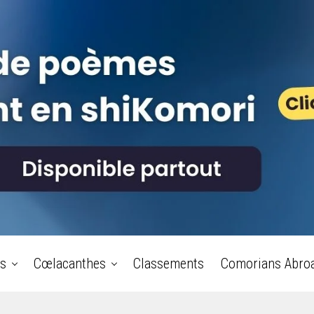
s
Cœlacanthes
Classements
Comorians Abro