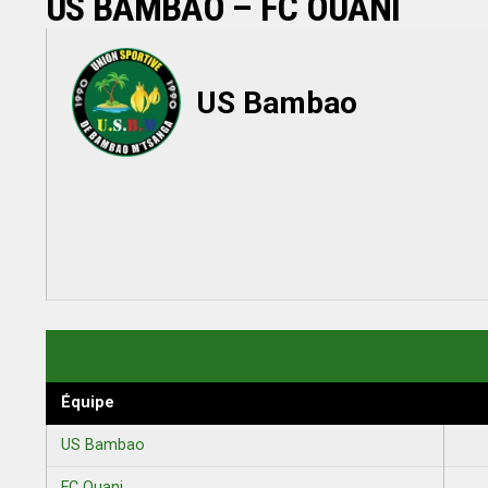
US BAMBAO – FC OUANI
US Bambao
Équipe
US Bambao
FC Ouani