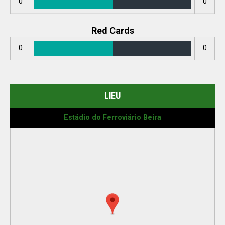
0
0
Red Cards
0
0
LIEU
Estádio do Ferroviário Beira