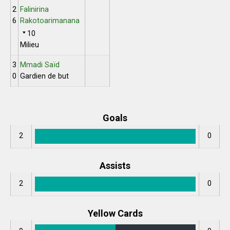
2
Falinirina
6
Rakotoarimanana
10
Milieu
3
Mmadi Saïd
0
Gardien de but
Goals
2
0
Assists
2
0
Yellow Cards