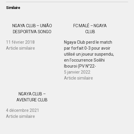
Similaire
NGAYA CLUB – UNIÃO
FC MALÉ – NGAYA
DESPORTIVA SONGO
CLUB
11 février 2018
Ngaya Club perd le match
Article similaire
par forfait 0-3 pour avoir
utilisé un joueur suspendu,
en l'occurrence Soilihi
Ibouroi (PV N°22-
08/CHD/LDNG/FFC du 11
5 janvier 2022
janvier 2022). Résultat sur
Article similaire
le terrain : FC Malé 1-0
Ngaya Club.
NGAYA CLUB –
AVENTURE CLUB
4 décembre 2021
Article similaire