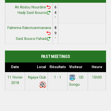
Ali Abdou Nourdine
6
Hadji Saïd Ibouroi
4
'
Falinirina Rakotoarimanana
8
9
Saïd Ibouroi Fahad
'
PAST MEETINGS
Date
Local
Résultats
Visiteur
Heure
11 février
Ngaya Club
1 - 1
15h00
UD
2018
Songo