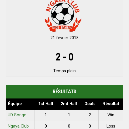
21 février 2018
2
-
0
Temps plein
RÉSULTATS
Équipe
1st Half
2nd Half
Goals
Résultat
UD Songo
1
1
2
Win
Ngaya Club
0
0
0
Loss