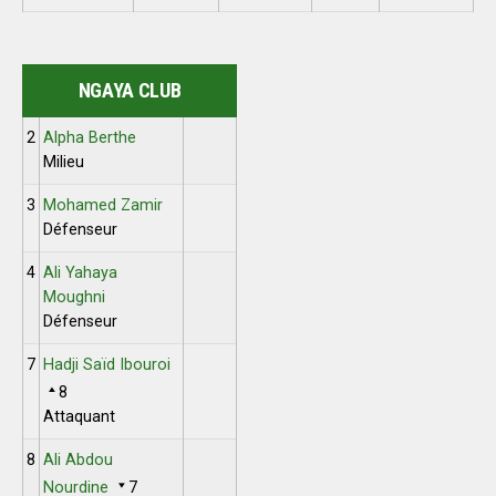
NGAYA CLUB
2
Alpha Berthe
Milieu
3
Mohamed Zamir
Défenseur
4
Ali Yahaya
Moughni
Défenseur
7
Hadji Saïd Ibouroi
8
Attaquant
8
Ali Abdou
Nourdine
7