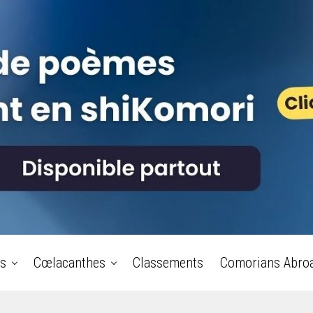
s
Cœlacanthes
Classements
Comorians Abro