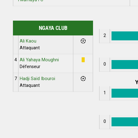
NGAYA CLUB
2
Ali Kaou
Attaquant
4
Ali Yahaya Moughni
0
Défenseur
7
Hadji Saïd Ibouroi
Y
Attaquant
1
0