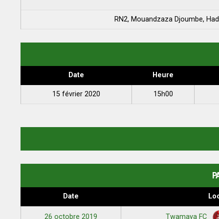
RN2, Mouandzaza Djoumbe, Hado
Date
Heure
15 février 2020
15h00
P
Date
Loc
26 octobre 2019
Twamaya FC