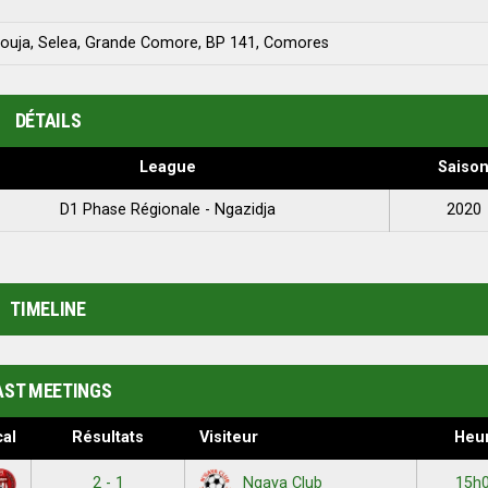
uja, Selea, Grande Comore, BP 141, Comores
DÉTAILS
League
Saiso
D1 Phase Régionale - Ngazidja
2020
TIMELINE
AST MEETINGS
al
Résultats
Visiteur
Heu
2 - 1
15h
Ngaya Club