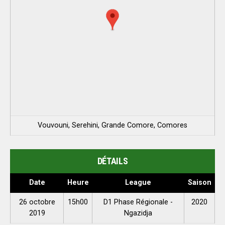
Vouvouni, Serehini, Grande Comore, Comores
DÉTAILS
Date
Heure
League
Saison
26 octobre
15h00
D1 Phase Régionale -
2020
2019
Ngazidja