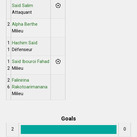
Saïd Salim
Attaquant
2
Alpha Berthe
Milieu
1
Hachim Saïd
1
Défenseur
1
Saïd Ibouroi Fahad
2
Milieu
2
Falinirina
6
Rakotoarimanana
Milieu
Goals
2
0