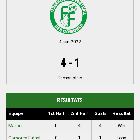
4 juin 2022
4
-
1
Temps plein
RÉSULTATS
Équipe
1st Half
2nd Half
Goals
Résultat
Maroc
0
4
4
Win
Comores Futsal
0
1
1
Loss