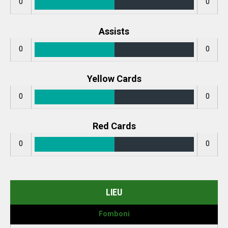
0
0
Assists
0
0
Yellow Cards
0
0
Red Cards
0
0
LIEU
Fomboni