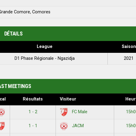
alé, Grande Comore, Comores
DÉTAILS
League
Saison
D1 Phase Régionale - Ngazidja
2021
AST MEETINGS
cal
Résultats
Visiteur
Heur
1 - 2
15h0
FC Male
1 - 1
15h0
JACM