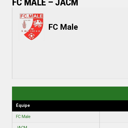
FC MALÉ – JACM
FC Male
Équipe
FC Male
JACM