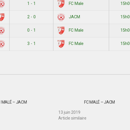
1 - 1
15h0
FC Male
2 - 0
15h0
JACM
0 - 1
15h0
FC Male
3 - 1
15h0
FC Male
C MALÉ – JACM
FC MALÉ – JACM
13 juin 2019
Article similaire