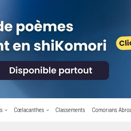
s
Cœlacanthes
Classements
Comorians Abro