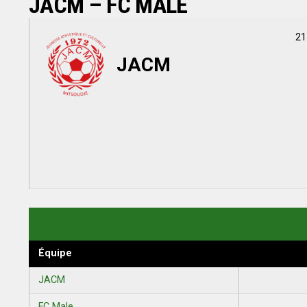
JACM – FC MALÉ
21
JACM
Équipe
JACM
FC Male