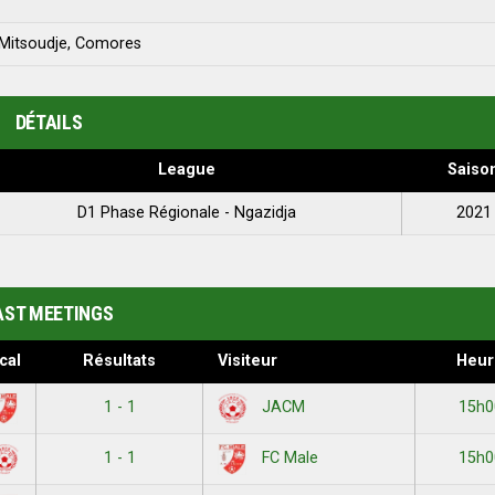
 Mitsoudje, Comores
DÉTAILS
League
Saiso
D1 Phase Régionale - Ngazidja
2021
AST MEETINGS
cal
Résultats
Visiteur
Heur
1 - 1
15h0
JACM
1 - 1
15h0
FC Male