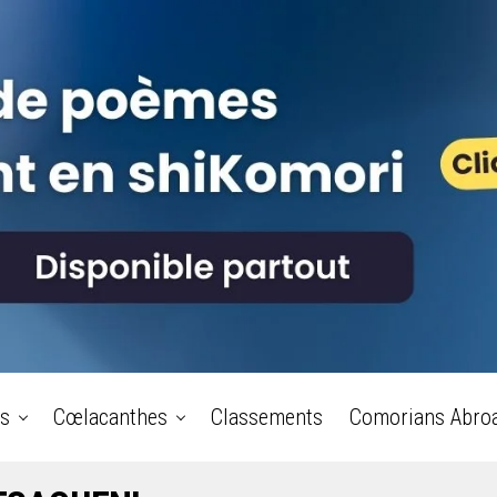
s
Cœlacanthes
Classements
Comorians Abro