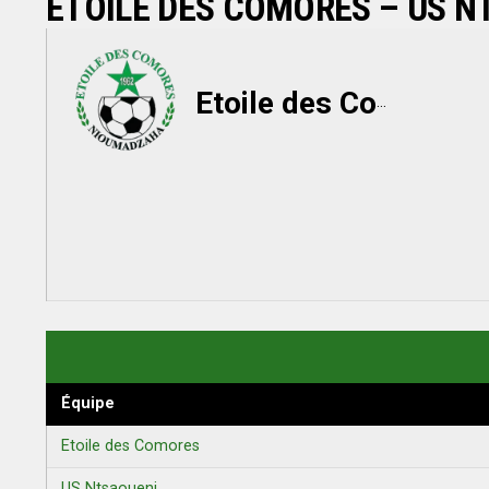
ETOILE DES COMORES – US N
Etoile des Comores
Équipe
Etoile des Comores
US Ntsaoueni