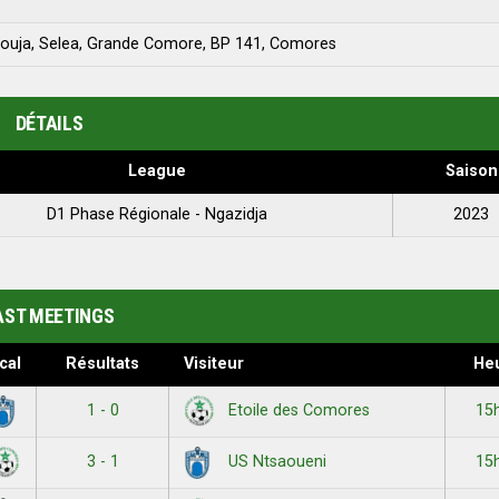
uja, Selea, Grande Comore, BP 141, Comores
DÉTAILS
League
Saison
D1 Phase Régionale - Ngazidja
2023
AST MEETINGS
cal
Résultats
Visiteur
He
1 - 0
15
Etoile des Comores
3 - 1
15
US Ntsaoueni