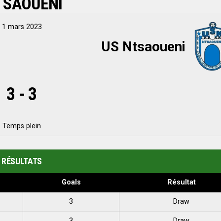
TSAOUENI
1 mars 2023
US Ntsaoueni
3
-
3
Temps plein
RÉSULTATS
Goals
Résultat
3
Draw
3
Draw