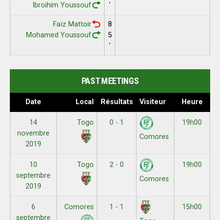
Ibroihim Youssouf
'
Faïz Mattoir
8
Mohamed Youssouf
5
'
PAST MEETINGS
Date
Local
Résultats
Visiteur
Heure
14
Togo
0 - 1
19h00
novembre
Comores
2019
10
Togo
2 - 0
19h00
septembre
Comores
2019
6
Comores
1 - 1
15h00
septembre