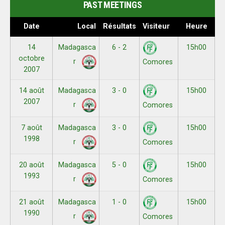
PAST MEETINGS
Date
Local
Résultats
Visiteur
Heure
14
Madagasca
6 - 2
15h00
octobre
r
Comores
2007
14 août
Madagasca
3 - 0
15h00
2007
r
Comores
7 août
Madagasca
3 - 0
15h00
1998
r
Comores
20 août
Madagasca
5 - 0
15h00
1993
r
Comores
21 août
Madagasca
1 - 0
15h00
1990
r
Comores