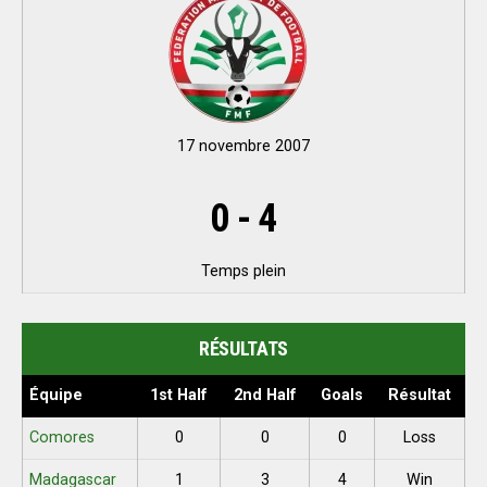
17 novembre 2007
0
-
4
Temps plein
RÉSULTATS
Équipe
1st Half
2nd Half
Goals
Résultat
Comores
0
0
0
Loss
Madagascar
1
3
4
Win