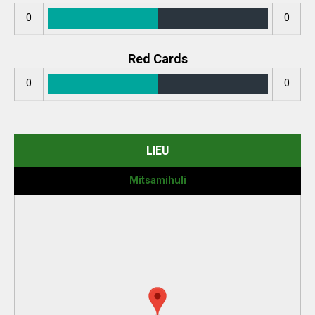
0
0
Red Cards
0
0
LIEU
Mitsamihuli