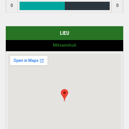
0
0
LIEU
Mitsamihuli