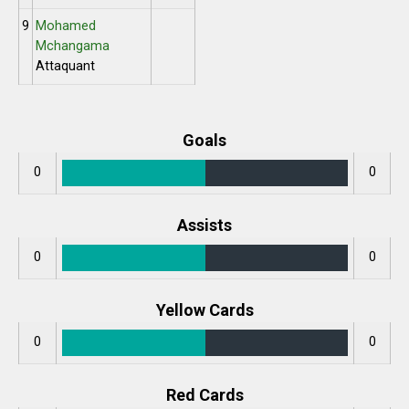
9
Mohamed
Mchangama
Attaquant
Goals
0
0
Assists
0
0
Yellow Cards
0
0
Red Cards