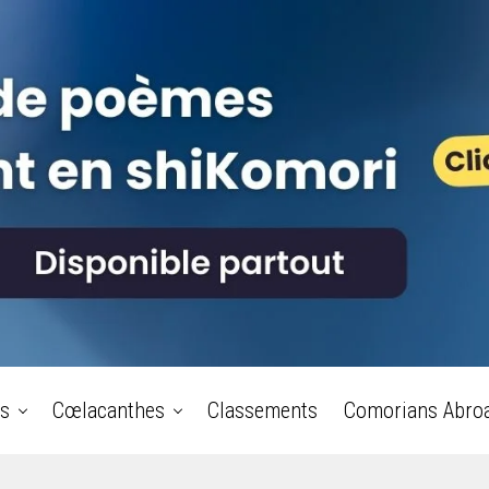
s
Cœlacanthes
Classements
Comorians Abro