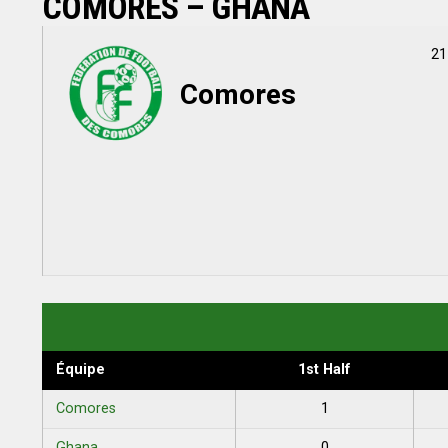
COMORES – GHANA
21
Comores
Équipe
1st Half
Comores
1
Ghana
0