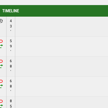
TIMELINE
4
3
'
5
9
'
6
8
'
6
8
'
8
5