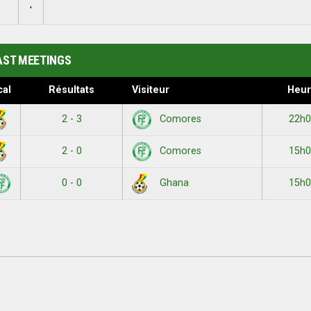
'
AST MEETINGS
cal
Résultats
Visiteur
Heu
2 - 3
22h0
Comores
2 - 0
15h0
Comores
0 - 0
15h0
Ghana