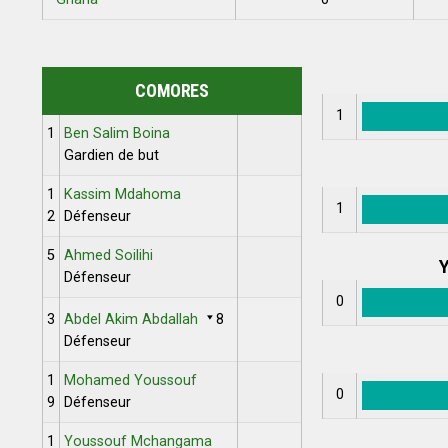
COMORES
1
1
Ben Salim Boina
Gardien de but
1
Kassim Mdahoma
1
2
Défenseur
5
Ahmed Soilihi
Y
Défenseur
0
3
Abdel Akim Abdallah
8
Défenseur
1
Mohamed Youssouf
0
9
Défenseur
1
Youssouf Mchangama