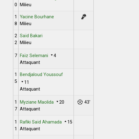
0
Milieu
1
Yacine Bourhane
8
Milieu
2
Saïd Bakari
2
Milieu
7
Faïz Selemani
4
Attaquant
1
Bendjaloud Youssouf
5
11
Attaquant
1
Myziane Maolida
20
43'
7
Attaquant
1
Rafiki Saïd Ahamada
15
1
Attaquant