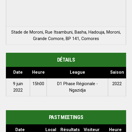
Stade de Moroni, Rue Itsambuni, Basha, Hadouja, Moroni,
Grande Comore, BP 141, Comores
DÉTAILS
Date
Heure
League
Saison
9 juin
15h00
D1 Phase Régionale -
2022
2022
Ngazidja
PAST MEETINGS
Date
Local
Résultats
Visiteur
Heure