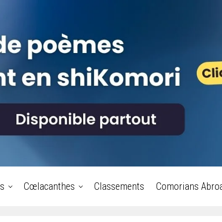
s
Cœlacanthes
Classements
Comorians Abro