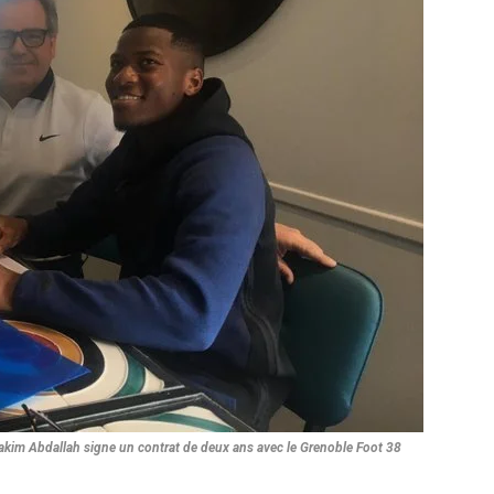
akim Abdallah signe un contrat de deux ans avec le Grenoble Foot 38