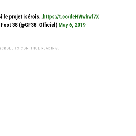
 le projet isérois…
https://t.co/deHWwhwl7X
 Foot 38 (@GF38_Officiel)
May 6, 2019
 SCROLL TO CONTINUE READING.