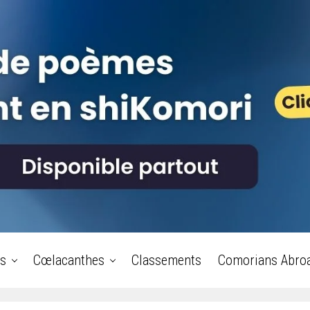
s
Cœlacanthes
Classements
Comorians Abro