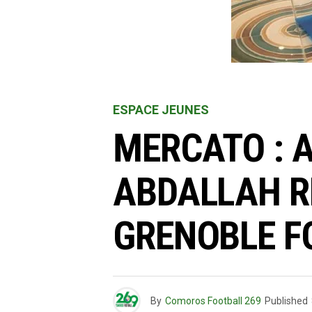
ESPACE JEUNES
MERCATO : 
ABDALLAH R
GRENOBLE F
By
Comoros Football 269
Published