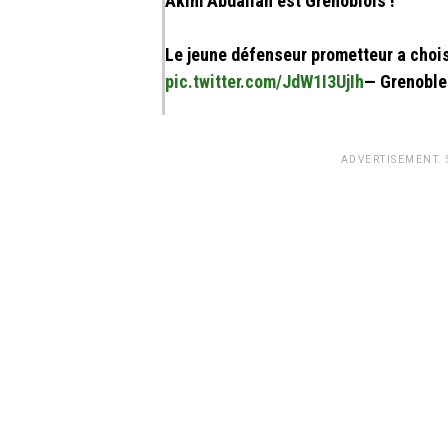
Akim Abdallah est Grenoblois !
Le jeune défenseur prometteur a choisi
pic.twitter.com/JdW1I3UjIh
— Grenoble
ADVERTISEMENT.