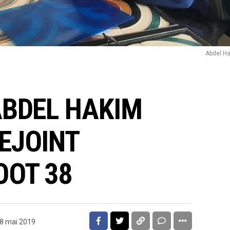
Abdel Ha
ABDEL HAKIM
EJOINT
OOT 38
8 mai 2019