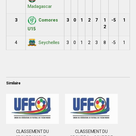
Madagascar
3
3
0
1
2
7
1
-5
1
Comores
2
U15
4
3
0
1
2
3
8
-5
1
Seychelles
Similaire
CLASSEMENT DU
CLASSEMENT DU