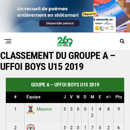
CLASSEMENT DU GROUPE A –
UFFOI BOYS U15 2019
GOUPE A – UFFOI BOYS U15 2019
#
Équipe
J
V
N
D
M
E
+/-
Pts
1
3
3
0
0
1
4
8
9
Maurice
2
2
3
2
0
1
7
5
2
6