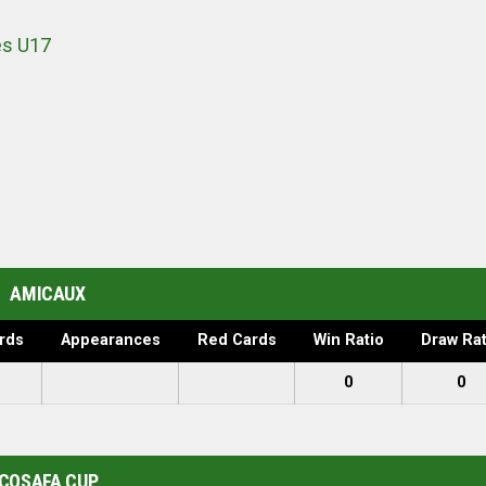
s U17
AMICAUX
rds
Appearances
Red Cards
Win Ratio
Draw Rat
0
0
COSAFA CUP