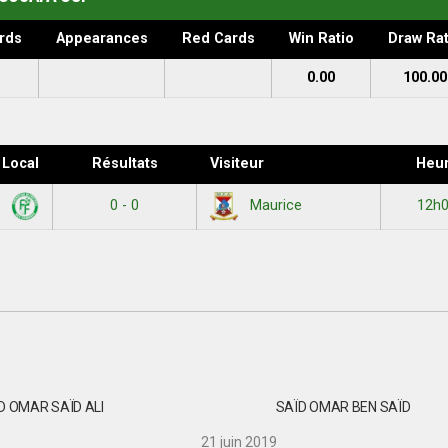
rds
Appearances
Red Cards
Win Ratio
Draw Rat
0.00
100.00
Local
Résultats
Visiteur
Heu
0 - 0
12h
7
Maurice
D OMAR SAÏD ALI
SAÏD OMAR BEN SAÏD
21 juin 2019