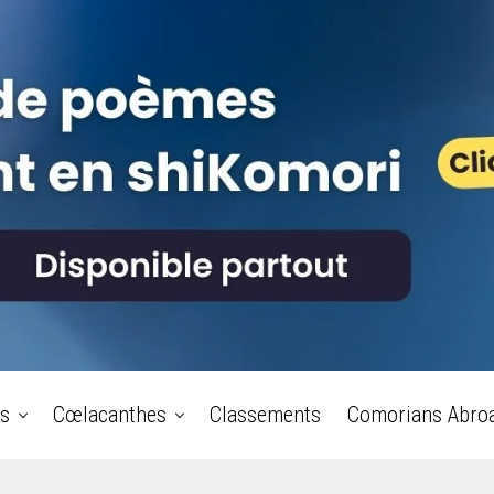
s
Cœlacanthes
Classements
Comorians Abro