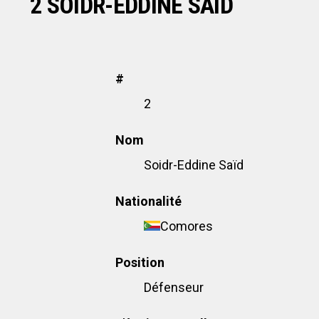
2
SOIDR-EDDINE SAÏD
#
2
Nom
Soidr-Eddine Saïd
Nationalité
Comores
Position
Défenseur