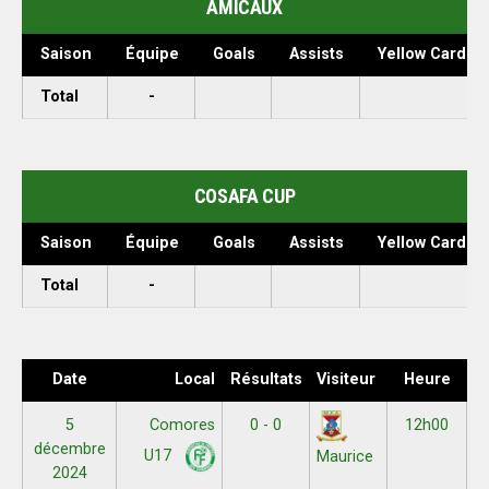
AMICAUX
Saison
Équipe
Goals
Assists
Yellow Cards
Total
-
COSAFA CUP
Saison
Équipe
Goals
Assists
Yellow Cards
Total
-
Date
Local
Résultats
Visiteur
Heure
5
Comores
0 - 0
12h00
décembre
U17
Maurice
2024