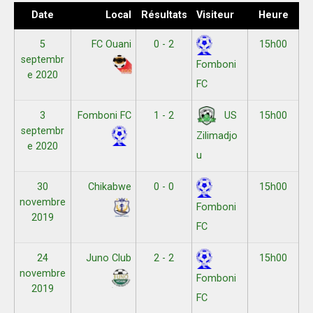
Date
Local
Résultats
Visiteur
Heure
5
FC Ouani
0 - 2
15h00
septembr
Fomboni
e 2020
FC
3
Fomboni FC
1 - 2
15h00
US
septembr
Zilimadjo
e 2020
u
30
Chikabwe
0 - 0
15h00
novembre
Fomboni
2019
FC
24
Juno Club
2 - 2
15h00
novembre
Fomboni
2019
FC