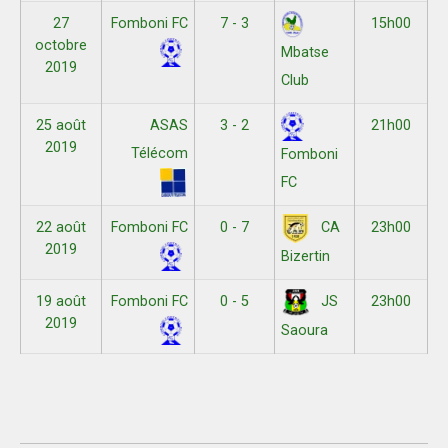
27
Fomboni FC
7 - 3
15h00
octobre
Mbatse
2019
Club
25 août
ASAS
3 - 2
21h00
2019
Télécom
Fomboni
FC
22 août
Fomboni FC
0 - 7
23h00
CA
2019
Bizertin
19 août
Fomboni FC
0 - 5
23h00
JS
2019
Saoura