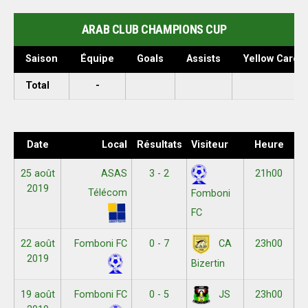
ARAB CLUB CHAMPIONS CUP
Saison
Équipe
Goals
Assists
Yellow Cards
Total
-
Date
Local
Résultats
Visiteur
Heure
25 août
ASAS
3 - 2
21h00
2019
Télécom
Fomboni
FC
22 août
Fomboni FC
0 - 7
23h00
CA
2019
Bizertin
19 août
Fomboni FC
0 - 5
23h00
JS