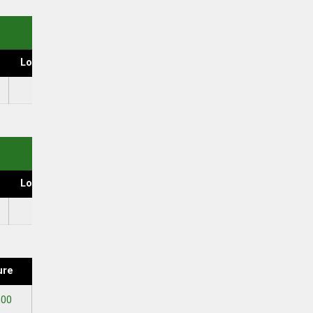
Loss Ratio
Own Goals
0
Loss Ratio
Own Goals
80.00
ure
h00