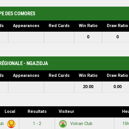
PE DES COMORES
ds
Appearances
Red Cards
Win Ratio
Draw Ratio
0
0
RÉGIONALE - NGAZIDJA
ds
Appearances
Red Cards
Win Ratio
Draw Ratio
20.00
0.00
Local
Résultats
Visiteur
He
1 - 2
15
lub
Volcan Club