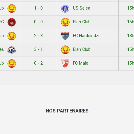
1 - 0
15
lub
US Selea
0 - 0
15
FC
Elan Club
2 - 3
18
lub
FC Hantsindzi
3 - 1
15
res
Elan Club
0 - 2
15
lub
FC Male
NOS PARTENAIRES