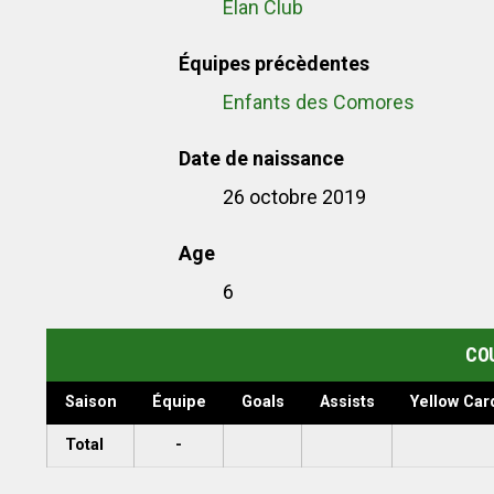
Elan Club
Équipes précèdentes
Enfants des Comores
Date de naissance
26 octobre 2019
Age
6
COU
Saison
Équipe
Goals
Assists
Yellow Car
Total
-