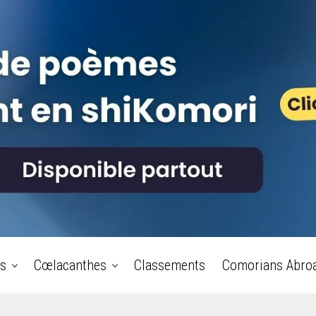
s
Cœlacanthes
Classements
Comorians Abro