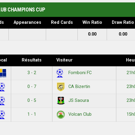
LUB CHAMPIONS CUP
ds
Appearances
Red Cards
Win Ratio
Draw Ratio
0.00
0.00
ocal
Résultats
Visiteur
Heu
3 - 2
21h
Fomboni FC
0 - 7
23h
CA Bizertin
0 - 5
23h
JS Saoura
1 - 1
15h
Volcan Club