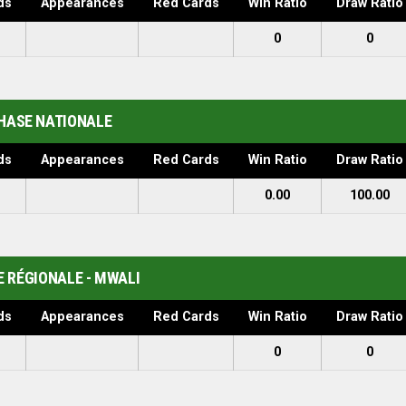
ds
Appearances
Red Cards
Win Ratio
Draw Ratio
0
0
HASE NATIONALE
ds
Appearances
Red Cards
Win Ratio
Draw Ratio
0.00
100.00
E RÉGIONALE - MWALI
ds
Appearances
Red Cards
Win Ratio
Draw Ratio
0
0