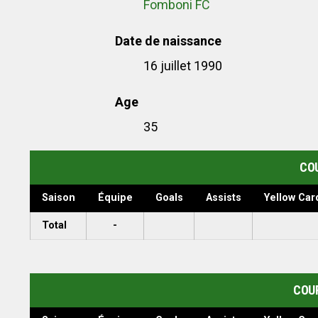
Fomboni FC
Date de naissance
16 juillet 1990
Age
35
COU
Saison
Équipe
Goals
Assists
Yellow Car
Total
-
COU