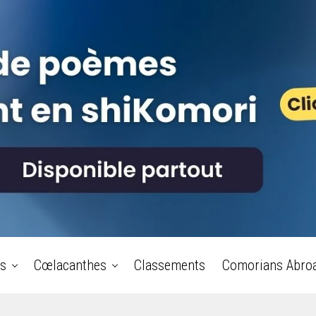
s
Cœlacanthes
Classements
Comorians Abro