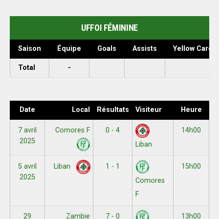
UFFOI FÉMININE
Saison
Équipe
Goals
Assists
Yellow Cards
Total
-
Date
Local
Résultats
Visiteur
Heure
7 avril
Comores F
0 - 4
14h00
2025
Liban
5 avril
1 - 1
15h00
Liban
2025
Comores
F
29
Zambie
7 - 0
13h00