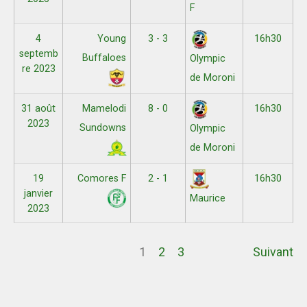
F
4
Young
3 - 3
16h30
septemb
Buffaloes
Olympic
re 2023
de Moroni
31 août
Mamelodi
8 - 0
16h30
2023
Sundowns
Olympic
de Moroni
19
Comores F
2 - 1
16h30
janvier
Maurice
2023
1
2
3
Suivant