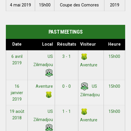
4 mai 2019
15h00
Coupe des Comores
2019
PAST MEETINGS
Date
Local
Résultats
Visiteur
Heure
6 avril
US
3 - 1
15h00
2019
Zilimadjou
Aventure
16
Aventure
0 - 0
15h00
US
janvier
Zilimadjou
2019
19 août
US
1 - 1
15h00
2018
Zilimadjou
Aventure