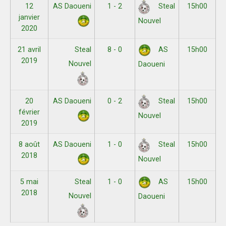
12
AS Daoueni
1 - 2
15h00
Steal
janvier
Nouvel
2020
21 avril
Steal
8 - 0
15h00
AS
2019
Nouvel
Daoueni
20
AS Daoueni
0 - 2
15h00
Steal
février
Nouvel
2019
8 août
AS Daoueni
1 - 0
15h00
Steal
2018
Nouvel
5 mai
Steal
1 - 0
15h00
AS
2018
Nouvel
Daoueni