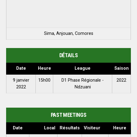
Sima, Anjouan, Comores
DÉTAILS
Date
Heure
League
Saison
9 janvier
15h00
D1 Phase Régionale -
2022
2022
Ndzuani
PAST MEETINGS
Date
Local
Résultats
Visiteur
Heure