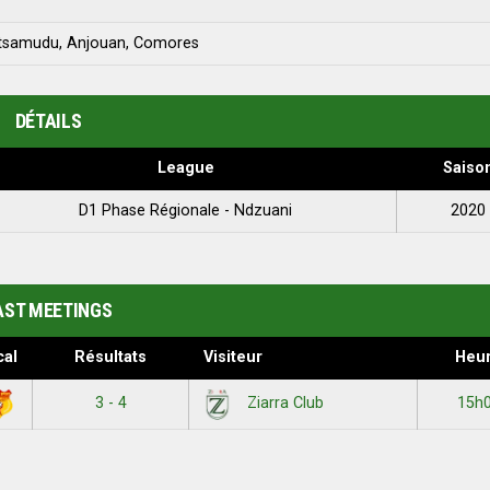
موتس, Mutsamudu, Anjouan, Comores
DÉTAILS
League
Saiso
D1 Phase Régionale - Ndzuani
2020
AST MEETINGS
cal
Résultats
Visiteur
Heu
3 - 4
15h
Ziarra Club