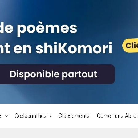
s
Cœlacanthes
Classements
Comorians Abro