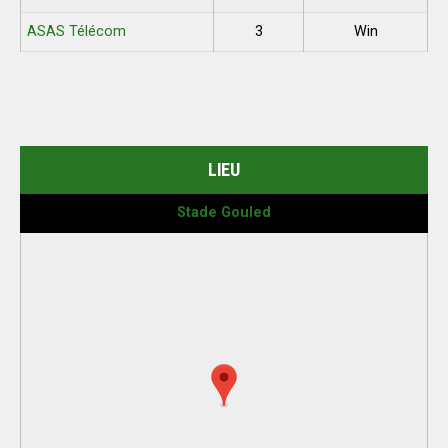
ASAS Télécom
3
Win
LIEU
Stade Gouled