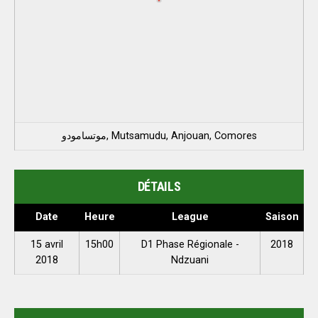
موتسامودو, Mutsamudu, Anjouan, Comores
DÉTAILS
Date
Heure
League
Saison
15 avril
15h00
D1 Phase Régionale -
2018
2018
Ndzuani