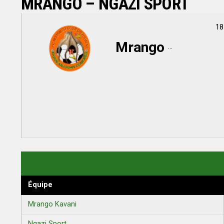
MRANGO – NGAZI SPORT
18
Mrango Kavani
Équipe
Mrango Kavani
Ngazi Sport