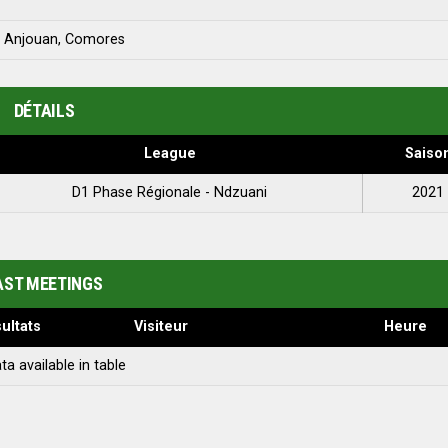
, Anjouan, Comores
DÉTAILS
League
Saiso
D1 Phase Régionale - Ndzuani
2021
AST MEETINGS
ultats
Visiteur
Heure
ta available in table