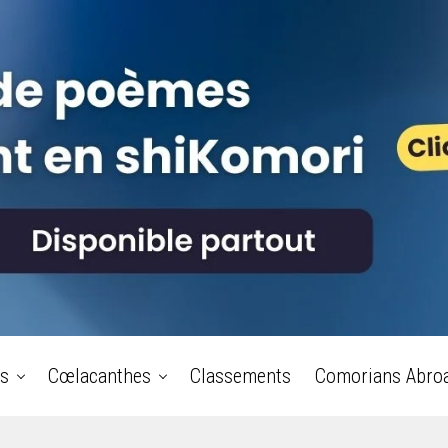
s
Cœlacanthes
Classements
Comorians Abro