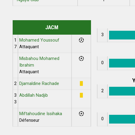
JACM
3
1
Mohamed Youssouf
7
Attaquant
Misbahou Mohamed
0
Ibrahim
Attaquant
Y
2
Djamaldine Rachade
2
3
Abdillah Nadjib
3
Miftahoudine Issihaka
0
Défenseur