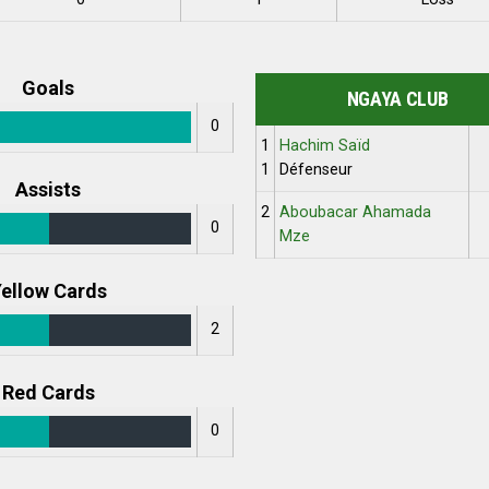
Goals
NGAYA CLUB
0
1
Hachim Saïd
1
Défenseur
Assists
2
Aboubacar Ahamada
0
Mze
ellow Cards
2
Red Cards
0