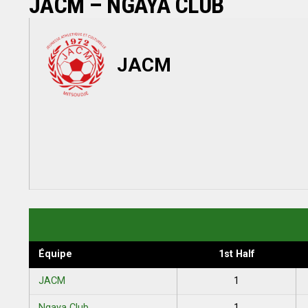
JACM – NGAYA CLUB
JACM
Équipe
1st Half
JACM
1
Ngaya Club
1