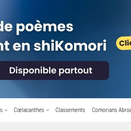
s
Cœlacanthes
Classements
Comorians Abro