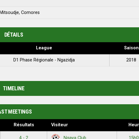
 Mitsoudje, Comores
DÉTAILS
League
Saison
D1 Phase Régionale - Ngazidja
2018
TIMELINE
AST MEETINGS
Résultats
Visiteur
Heur
4 - 2
15h0
Ngaya Club