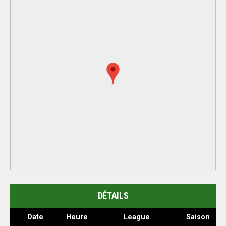
DÉTAILS
Date
Heure
League
Saison