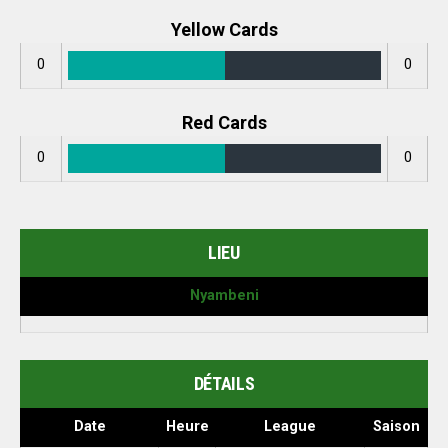
Yellow Cards
0
0
Red Cards
0
0
LIEU
Nyambeni
DÉTAILS
Date
Heure
League
Saison