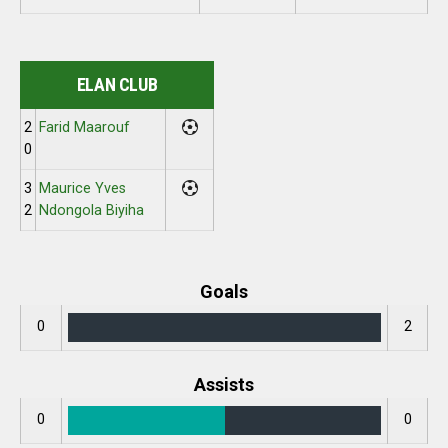
ELAN CLUB
2
Farid Maarouf
0
3
Maurice Yves
2
Ndongola Biyiha
Goals
0
2
Assists
0
0