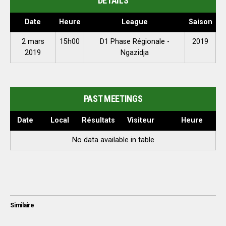
DÉTAILS
Date
Heure
League
Saison
2 mars
15h00
D1 Phase Régionale -
2019
2019
Ngazidja
PAST MEETINGS
Date
Local
Résultats
Visiteur
Heure
No data available in table
Similaire