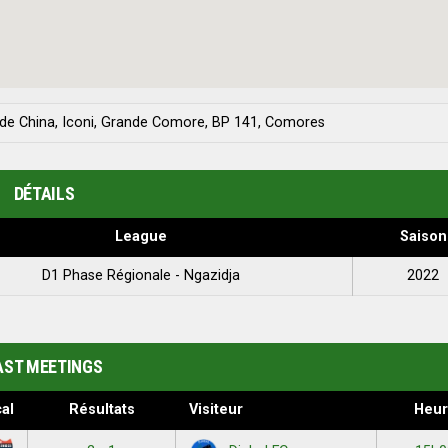
 de China, Iconi, Grande Comore, BP 141, Comores
DÉTAILS
League
Saison
D1 Phase Régionale - Ngazidja
2022
AST MEETINGS
al
Résultats
Visiteur
Heur