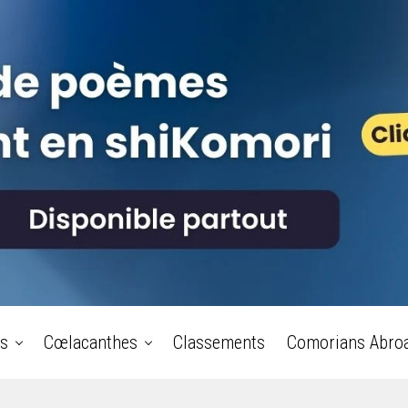
s
Cœlacanthes
Classements
Comorians Abro