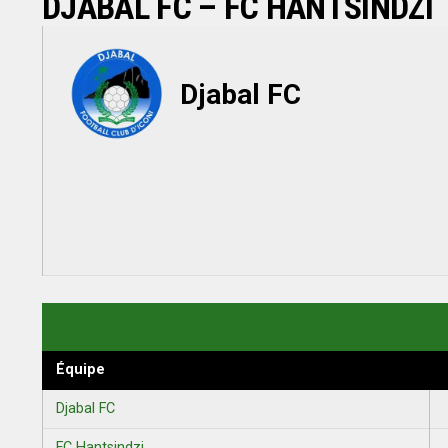
DJABAL FC – FC HANTSINDZI
Djabal FC
Équipe
Djabal FC
FC Hantsindzi