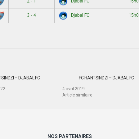
2 - 1
15h0
Djabal FC
3 - 4
15h0
Djabal FC
TSINDZI – DJABAL FC
FC HANTSINDZI – DJABAL FC
022
4 avril 2019
Article similaire
NOS PARTENAIRES