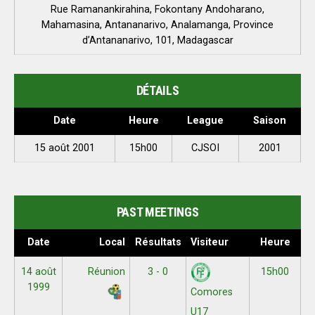
Rue Ramanankirahina, Fokontany Andoharano,
Mahamasina, Antananarivo, Analamanga, Province
d’Antananarivo, 101, Madagascar
DÉTAILS
Date
Heure
League
Saison
15 août 2001
15h00
CJSOI
2001
PAST MEETINGS
Date
Local
Résultats
Visiteur
Heure
14 août
Réunion
3 - 0
15h00
1999
Comores
U17