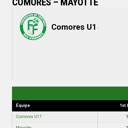
COMORES – MAYOTTE
Comores U17
Équipe
1st 
Comores U17
Mayotte