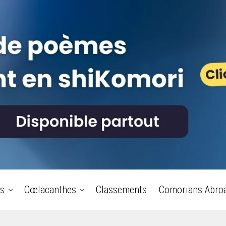
s
Cœlacanthes
Classements
Comorians Abro