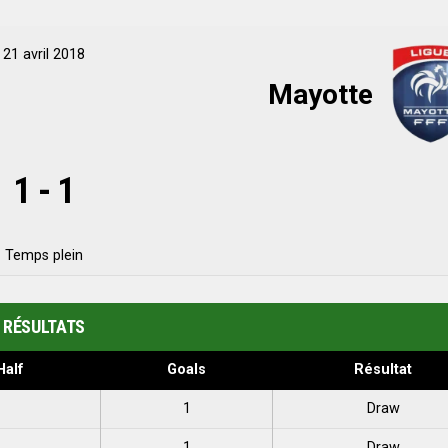
21 avril 2018
Mayotte
1
-
1
Temps plein
RÉSULTATS
Half
Goals
Résultat
1
1
Draw
1
1
Draw