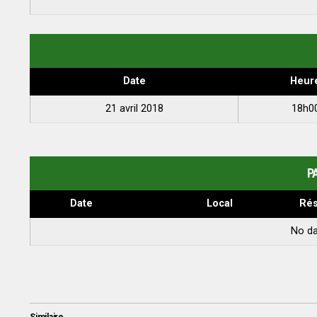
Date
Heur
21 avril 2018
18h0
P
Date
Local
Rés
No da