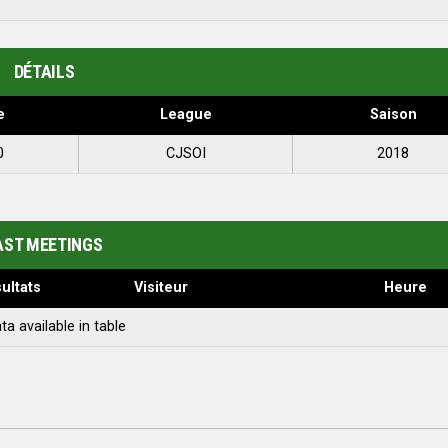
DÉTAILS
e
League
Saison
0
CJSOI
2018
AST MEETINGS
ultats
Visiteur
Heure
ta available in table