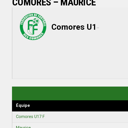
COMORES – MAURICE
Comores U17 F
Équipe
Comores U17 F
Maurice