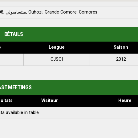
Stade Saïd-Mohamed Cheikh, RR108, ميتساميولي, Ouhozi, Grande Comore, Comores
DÉTAILS
e
League
Saison
CJSOI
2012
AST MEETINGS
ultats
Visiteur
Heure
ta available in table