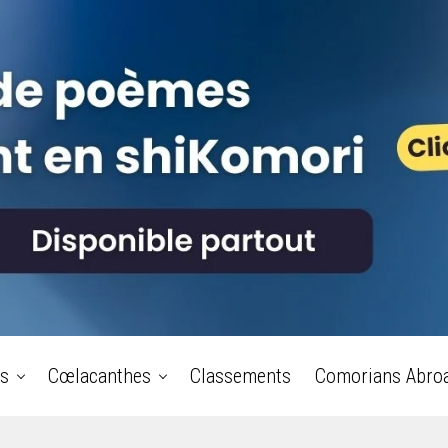
s
Cœlacanthes
Classements
Comorians Abro