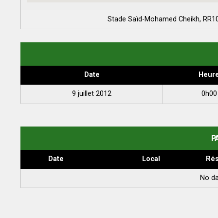
Date
Heur
9 juillet 2012
0h00
P
Date
Local
Rés
No da