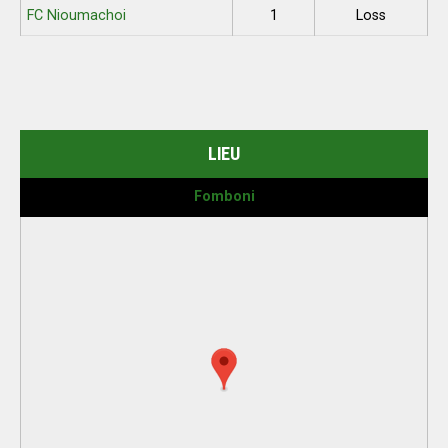
FC Nioumachoi
1
Loss
LIEU
Fomboni