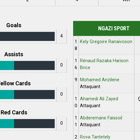
Goals
NGAZI SPORT
4
1
Kely Gregoire Ranaivoson
8
Assists
1
Rénaud Razaka Harison
0
6
Brice
9
Mohamed Anzilene
ellow Cards
Attaquant
0
1
Ahamedi Ali Zayed
0
Attaquant
Red Cards
1
Abderemane Faissoil
0
1
Attaquant
2
Rova Tantetely