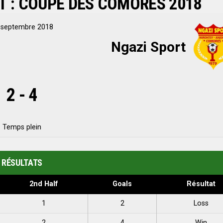
T : COUPE DES COMORES 2018
 septembre 2018
Ngazi Sport
2
-
4
Temps plein
RÉSULTATS
2nd Half
Goals
Résultat
1
2
Loss
2
4
Win