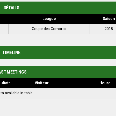
DÉTAILS
League
Saison
Coupe des Comores
2018
TIMELINE
AST MEETINGS
ultats
Visiteur
Heure
ta available in table