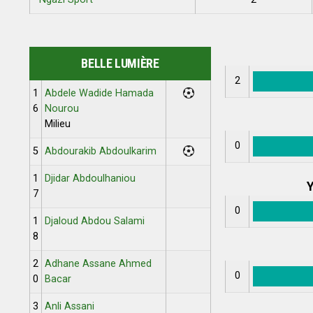
BELLE LUMIÈRE
2
1
Abdele Wadide Hamada
6
Nourou
Milieu
0
5
Abdourakib Abdoulkarim
1
Djidar Abdoulhaniou
Y
7
0
1
Djaloud Abdou Salami
8
2
Adhane Assane Ahmed
0
0
Bacar
3
Anli Assani