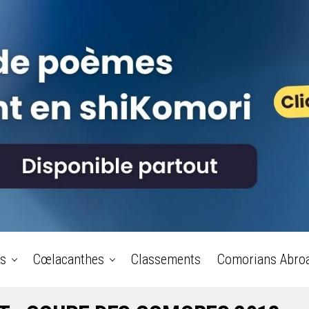
s
Cœlacanthes
Classements
Comorians Abro