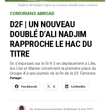
Nadjma Ali Nadjim signe un nouveau doublé avec Le Havre
COMORIANS ABROAD
D2F | UN NOUVEAU
DOUBLÉ D’ALI NADJIM
RAPPROCHE LE HAC DU
TITRE
En s’imposant sur le fil 4-3 en déplacement à Lille,
les Ciel et Marine conservent la première place du
Groupe A à une journée de la fin de la D2 Féminine.
Partager :
Facebook
X
LinkedIn
By
Boina Houssamdine
Published
8 mai 2022